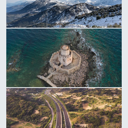
Παναχαϊκό Όρος
Κάστρο Μεθώνης