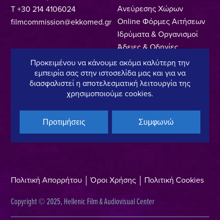
Ανεύρεσης Χώρων
T +30 214 4106024
Online Φόρμες Αιτήσεων
filmcommission@ekkomed.gr
Ιδρύματα & Οργανισμοί
Άδειες & Οδηγίες
Κινηματογράφησης
Προκειμένου να κάνουμε ακόμα καλύτερη την
Περιφερειακά Film Offices
εμπειρία σας στην ιστοσελίδα μας και για να
διασφαλιστεί η αποτελεσματική λειτουργία της
Ευρετήριο Επαγγελματιών
χρησιμοποιούμε cookies.
Locations
Made In Greece
Προτιμήσεις
Συμφωνώ
Greek Facts
Επικοινωνία
Πολιτική Απορρήτου
Όροι Χρήσης
Πολιτική Cookies
Copyright © 2025, Hellenic Film & Audiovisual Center