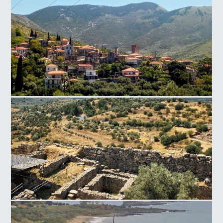
Λίμνη Δόξα
Λαγκάδα Μάνη
Μυκήνες