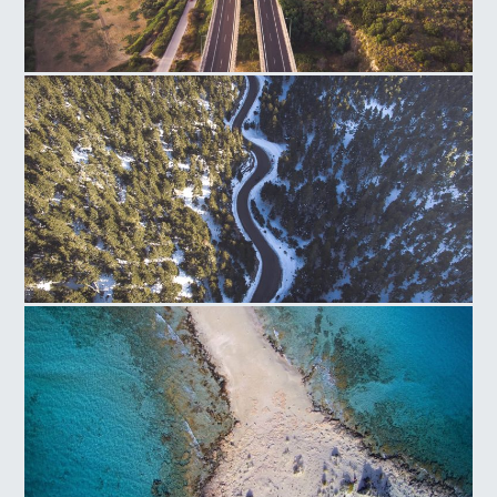
Περιμετρική Οδός Πατρών
Παρνασσός Αρκαδία Πελοπόννησος