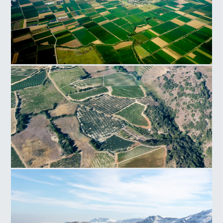
Νεμέα
Νεμέα