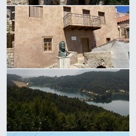
Παναγία Κρητικιά
Σπίτι Γιάννη Ρίτσου Ποιητή