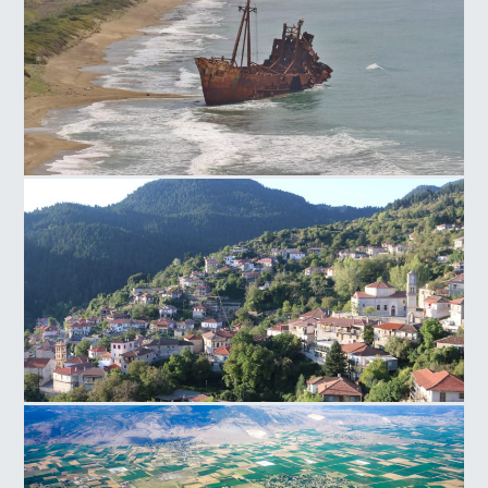
Ναυάγιο Δημήτριος - Παραλία Βαλτάκι
Βαλτεσινικό, Αρκαδία