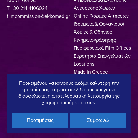
Ανεύρεσης Χώρων
T +30 214 4106024
Online Φόρμες Αιτήσεων
filmcommission@ekkomed.gr
Ιδρύματα & Οργανισμοί
Άδειες & Οδηγίες
Κινηματογράφησης
Περιφερειακά Film Offices
Ευρετήριο Επαγγελματιών
Locations
Made In Greece
Greek Facts
Προκειμένου να κάνουμε ακόμα καλύτερη την
Επικοινωνία
εμπειρία σας στην ιστοσελίδα μας και για να
διασφαλιστεί η αποτελεσματική λειτουργία της
χρησιμοποιούμε cookies.
Πολιτική Απορρήτου
Όροι Χρήσης
Πολιτική Cookies
Προτιμήσεις
Συμφωνώ
Copyright © 2025, Hellenic Film & Audiovisual Center