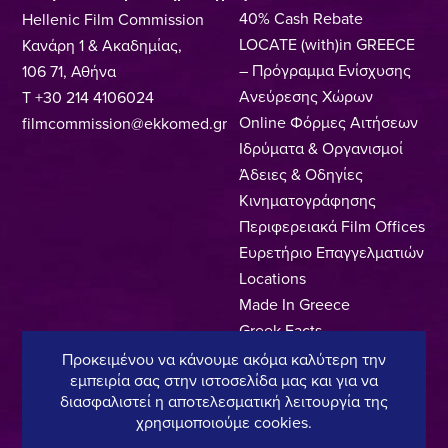
40% Cash Rebate
Hellenic Film Commission
LOCATE (with)in GREECE
Κανάρη 1 & Ακαδημίας,
– Πρόγραμμα Ενίσχυσης
106 71, Αθήνα
Ανεύρεσης Χώρων
T +30 214 4106024
Online Φόρμες Αιτήσεων
filmcommission@ekkomed.gr
Ιδρύματα & Οργανισμοί
Άδειες & Οδηγίες
Κινηματογράφησης
Περιφερειακά Film Offices
Ευρετήριο Επαγγελματιών
Locations
Made In Greece
Greek Facts
Επικοινωνία
Προκειμένου να κάνουμε ακόμα καλύτερη την
εμπειρία σας στην ιστοσελίδα μας και για να
διασφαλιστεί η αποτελεσματική λειτουργία της
χρησιμοποιούμε cookies.
Πολιτική Απορρήτου
Όροι Χρήσης
Πολιτική Cookies