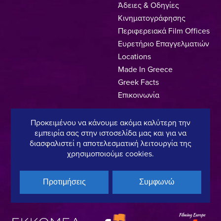
Άδειες & Οδηγίες
Κινηματογράφησης
Περιφερειακά Film Offices
Ευρετήριο Επαγγελματιών
Locations
Made In Greece
Greek Facts
Επικοινωνία
Προκειμένου να κάνουμε ακόμα καλύτερη την
εμπειρία σας στην ιστοσελίδα μας και για να
Πολιτική Απορρήτου
Όροι Χρήσης
Πολιτική Cookies
διασφαλιστεί η αποτελεσματική λειτουργία της
χρησιμοποιούμε cookies.
Copyright © 2025, Hellenic Film & Audiovisual Center
Προτιμήσεις
Συμφωνώ
Υπό τη διεύθυνση του:
Μέλος του: