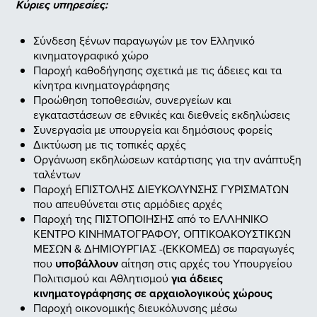
Κύριες υπηρεσίες:
Σύνδεση ξένων παραγωγών με τον Ελληνικό
κινηματογραφικό χώρο
Παροχή καθοδήγησης σχετικά με τις άδειες και τα
κίνητρα κινηματογράφησης
Προώθηση τοποθεσιών, συνεργείων και
εγκαταστάσεων σε εθνικές και διεθνείς εκδηλώσεις
Συνεργασία με υπουργεία και δημόσιους φορείς
Δικτύωση με τις τοπικές αρχές
Οργάνωση εκδηλώσεων κατάρτισης για την ανάπτυξη
ταλέντων
Παροχή ΕΠΙΣΤΟΛΗΣ ΔΙΕΥΚΟΛΥΝΣΗΣ ΓΥΡΙΣΜΑΤΩΝ
που απευθύνεται στις αρμόδιες αρχές
Παροχή της ΠΙΣΤΟΠΟΙΗΣΗΣ από το ΕΛΛΗΝΙΚΟ
ΚΕΝΤΡΟ ΚΙΝΗΜΑΤΟΓΡΑΦΟΥ, ΟΠΤΙΚΟΑΚΟΥΣΤΙΚΩΝ
ΜΕΣΩΝ & ΔΗΜΙΟΥΡΓΙΑΣ -(ΕΚΚΟΜΕΔ) σε παραγωγές
που
υποβάλλουν
αίτηση στις αρχές του Υπουργείου
Πολιτισμού και Αθλητισμού
για άδειες
κινηματογράφησης σε αρχαιολογικούς χώρους
Παροχή οικονομικής διευκόλυνσης μέσω