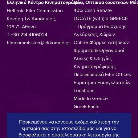
Ελληνικό Κέντρο Κινηματογράφου, Οπτικοακουστικών Μέ
Νέα
40% Cash Rebate
Hellenic Film Commission
LOCATE (with)in GREECE
Κανάρη 1 & Ακαδημίας,
– Πρόγραμμα Ενίσχυσης
106 71, Αθήνα
Ανεύρεσης Χώρων
T +30 214 4106024
Online Φόρμες Αιτήσεων
filmcommission@ekkomed.gr
Ιδρύματα & Οργανισμοί
Άδειες & Οδηγίες
Κινηματογράφησης
Περιφερειακά Film Offices
Ευρετήριο Επαγγελματιών
Locations
Made In Greece
Greek Facts
Επικοινωνία
Προκειμένου να κάνουμε ακόμα καλύτερη την
εμπειρία σας στην ιστοσελίδα μας και για να
διασφαλιστεί η αποτελεσματική λειτουργία της