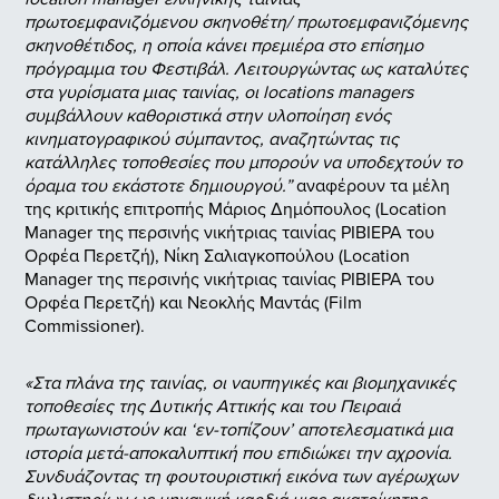
πρωτοεμφανιζόμενου σκηνοθέτη/ πρωτοεμφανιζόμενης
σκηνοθέτιδος, η οποία κάνει πρεμιέρα στο επίσημο
πρόγραμμα του Φεστιβάλ. Λειτουργώντας ως καταλύτες
στα γυρίσματα μιας ταινίας, οι locations managers
συμβάλλουν καθοριστικά στην υλοποίηση ενός
κινηματογραφικού σύμπαντος, αναζητώντας τις
κατάλληλες τοποθεσίες που μπορούν να υποδεχτούν το
όραμα του εκάστοτε δημιουργού.”
αναφέρουν τα μέλη
της κριτικής επιτροπής Μάριος Δημόπουλος (Location
Manager της περσινής νικήτριας ταινίας ΡΙΒΙΕΡΑ του
Ορφέα Περετζή), Νίκη Σαλιαγκοπούλου (Location
Manager της περσινής νικήτριας ταινίας ΡΙΒΙΕΡΑ του
Ορφέα Περετζή) και Νεοκλής Μαντάς (Film
Commissioner).
«Στα πλάνα της ταινίας, οι ναυπηγικές και βιομηχανικές
τοποθεσίες της Δυτικής Αττικής και του Πειραιά
πρωταγωνιστούν και ‘εν-τοπίζουν’ αποτελεσματικά μια
ιστορία μετά-αποκαλυπτική που επιδιώκει την αχρονία.
Συνδυάζοντας τη φουτουριστική εικόνα των αγέρωχων
διυλιστηρίων ως μηχανική καρδιά μιας ακατοίκητης