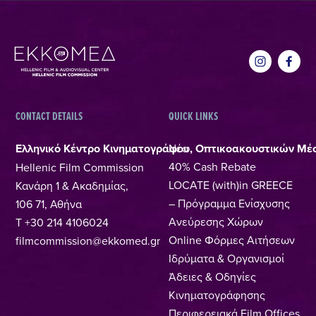
CONTACT DETAILS
QUICK LINKS
Ελληνικό Κέντρο Κινηματογράφου, Οπτικοακουστικών Μέ
Νέα
40% Cash Rebate
Hellenic Film Commission
LOCATE (with)in GREECE
Κανάρη 1 & Ακαδημίας,
– Πρόγραμμα Ενίσχυσης
106 71, Αθήνα
Ανεύρεσης Χώρων
T +30 214 4106024
Online Φόρμες Αιτήσεων
filmcommission@ekkomed.gr
Ιδρύματα & Οργανισμοί
Άδειες & Οδηγίες
Κινηματογράφησης
Περιφερειακά Film Offices