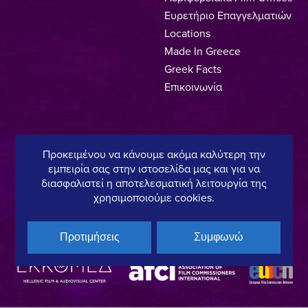
Ευρετήριο Επαγγελματιών
Locations
Made In Greece
Greek Facts
Επικοινωνία
Πολιτική Απορρήτου
Όροι Χρήσης
Πολιτική Cookies
Προκειμένου να κάνουμε ακόμα καλύτερη την
εμπειρία σας στην ιστοσελίδα μας και για να
Copyright © 2025, Hellenic Film & Audiovisual Center
διασφαλιστεί η αποτελεσματική λειτουργία της
χρησιμοποιούμε cookies.
Υπό τη διεύθυνση του:
Μέλος του:
Προτιμήσεις
Συμφωνώ