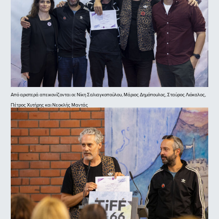
Από αριστερά απεικονίζονται οι: Νίκη Σαλιαγκοπούλου, Μάριος Δημόπουλος, Σταύρος Λιόκαλος,
Πέτρος Χυτήρης και Νεοκλής Μαντάς