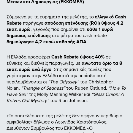
Μέσων και Δημιουργίας (ΕΚΚΟΜΕΔ)
.
Σύμφωνα με τα ευρήματα της μελέτης, το
ελληνικό Cash
Rebate
παρήγαγε
απόδοση επένδυσης (ROI) ύψους 4,2
εκατ. ευρώ
, γεγονός που σημαίνει ότι
κάθε 1 ευρώ
δημόσιας επένδυσης
στο μέτρο του cash rebate
δημιούργησε 4,2 ευρώ καθαρής ΑΠΑ
.
Η Ελλάδα προσφέρει
Cash Rebate ύψους 40%
σε
εθνικές και διεθνείς παραγωγές, με
ανώτατο όριο τα 8
εκατ. ευρώ ανά έργο
.
Στις σημαντικές ταινίες που
γυρίστηκαν στην Ελλάδα κατά την περίοδο αυτή
περιλαμβάνονται οι
“The Odyssey”
του Christopher
Nolan,
“Triangle of Sadness”
του Ruben Östlund,
“How To
Have Sex”
της Molly Manning Walker και
“Glass Onion: A
Knives Out Mystery”
του Rian Johnson.
«Τα αποτελέσματα της μελέτης δεν αφήνουν περιθώρια
αμφιβολίας» δήλωσε ο Λεωνίδας Χριστόπουλος,
Διευθύνων Σύμβουλος του ΕΚΚΟΜΕΔ «Ο