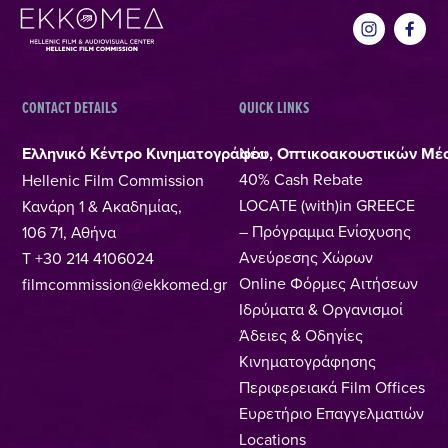
CONTACT DETAILS
QUICK LINKS
Ελληνικό Κέντρο Κινηματογράφου, Οπτικοακουστικών Μέ
Νέα
40% Cash Rebate
Hellenic Film Commission
LOCATE (with)in GREECE
Κανάρη 1 & Ακαδημίας,
– Πρόγραμμα Ενίσχυσης
106 71, Αθήνα
Ανεύρεσης Χώρων
T +30 214 4106024
Online Φόρμες Αιτήσεων
filmcommission@ekkomed.gr
Ιδρύματα & Οργανισμοί
Άδειες & Οδηγίες
Κινηματογράφησης
Περιφερειακά Film Offices
Ευρετήριο Επαγγελματιών
Locations