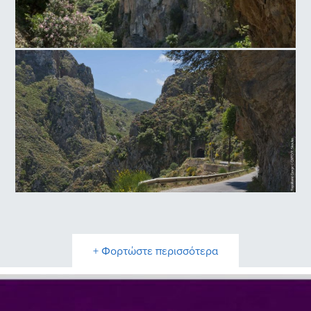
Φαράγγι Θερισού
Τοπολιανό Φαράγγι
+ Φορτώστε περισσότερα