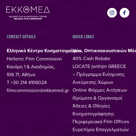
CONTACT DETAILS
QUICK LINKS
Ελληνικό Κέντρο Κινηματογράφου, Οπτικοακουστικών Μέ
Νέα
40% Cash Rebate
Hellenic Film Commission
LOCATE (with)in GREECE
Κανάρη 1 & Ακαδημίας,
– Πρόγραμμα Ενίσχυσης
106 71, Αθήνα
Ανεύρεσης Χώρων
T +30 214 4106024
Online Φόρμες Αιτήσεων
filmcommission@ekkomed.gr
Ιδρύματα & Οργανισμοί
Άδειες & Οδηγίες
Κινηματογράφησης
Περιφερειακά Film Offices
Ευρετήριο Επαγγελματιών