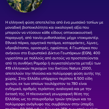
Η ελληνική φύση αποτελείται από ένα μωσαϊκό τοπίων με
μοναδική βιοποικιλότητα και οικολογική αξία που
μπορούν να ντύσουν κάθε είδους οπτικοακουστική
παραγωγή, από ταινία μυθοπλασίας μέχρι ντοκιμαντέρ.
Εθνικά πάρκα, ορμητικά ποτάμια, καταρράκτες, λίμνες,
υδροβιότοποι, οροσειρές, ηφαίστεια, 4 Γεωπάρκα που
ανήκουν στο Ευρωπαϊκό Δίκτυο Γεωπάρκων (EGN), 400
υγροτόποι με πολλούς από αυτούς να προστατεύονται
από τη συνθήκη Ραμσάρ ή συγκαταλέγονται μεταξύ των
419 ελληνικών περιοχών του δικτύου Natura 2000,
αποτελούν την πλούσια και πολύμορφη φύση αυτής της
χώρας. Στην Ελλάδα υπάρχουν περίπου 6.500 είδη
φυτών, εκ των οποίων τουλάχιστον τα 780 είναι
ενδημικά, αριθμός τεράστιος αναλογικά και με την
έκτασή της. Η πλεονεκτική γεωγραφική θέση της
Ελλάδας ως το σταυροδρόμι τριών ηπείρων και το
πολύμορφο ανάγλυφο της συμβάλουν στην ύπαρξη