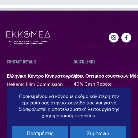
CONTACT DETAILS
QUICK LINKS
Ελληνικό Κέντρο Κινηματογράφου, Οπτικοακουστικών Μέ
Νέα
40% Cash Rebate
Hellenic Film Commission
LOCATE (with)in GREECE
Κανάρη 1 & Ακαδημίας,
Προκειμένου να κάνουμε ακόμα καλύτερη την
– Πρόγραμμα Ενίσχυσης
106 71, Αθήνα
εμπειρία σας στην ιστοσελίδα μας και για να
Ανεύρεσης Χώρων
T +30 214 4106024
διασφαλιστεί η αποτελεσματική λειτουργία της
χρησιμοποιούμε cookies.
Online Φόρμες Αιτήσεων
filmcommission@ekkomed.gr
Ιδρύματα & Οργανισμοί
Άδειες & Οδηγίες
Προτιμήσεις
Συμφωνώ