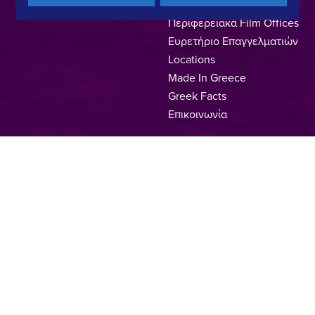
Κινηματογράφησης
Περιφερειακά Film Offices
Ευρετήριο Επαγγελματιών
Locations
Made In Greece
Greek Facts
Επικοινωνία
Πολιτική Απορρήτου
Όροι Χρήσης
Πολιτική Cookies
Copyright © 2025, Hellenic Film & Audiovisual Center
Υπό τη διεύθυνση του:
Μέλος του: