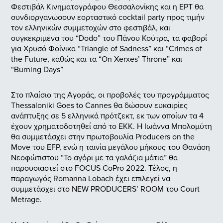
Φεστιβάλ Κινηματογράφου Θεσσαλονίκης και η ΕΡΤ θα
συνδιοργανώσουν εορταστικό cocktail party προς τιμήν
τον ελληνικών συμμετοχών στο φεστιβάλ, και
συγκεκριμένα του “Dodo” του Πάνου Κούτρα, τα φαβορί
για Χρυσό Φοίνικα “Triangle of Sadness” και “Crimes of
the Future, καθώς και τα “On Xerxes’ Throne” και
“Burning Days”
Στο πλαίσιο της Αγοράς, οι προβολές του προγράμματος
Thessaloniki Goes to Cannes θα δώσουν ευκαιρίες
ανάπτυξης σε 5 ελληνικά πρότζεκτ, εκ των οποίων τα 4
έχουν χρηματοδοτηθεί από το ΕΚΚ. Η Ιωάννα Μπολομύτη
θα συμμετάσχει στην πρωτοβουλία Producers on the
Move του EFP, ενώ η ταινία μεγάλου μήκους του Θανάση
Νεοφώτιστου “Το αγόρι με τα γαλάζια μάτια” θα
παρουσιαστεί στο FOCUS CoPro 2022. Τέλος, η
παραγωγός Romanna Lobach έχει επιλεγεί να
συμμετάσχει στο NEW PRODUCERS’ ROOM του Court
Metrage.