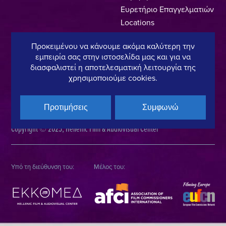
Ευρετήριο Επαγγελματιών
Locations
Made In Greece
Προκειμένου να κάνουμε ακόμα καλύτερη την
Greek Facts
εμπειρία σας στην ιστοσελίδα μας και για να
Επικοινωνία
διασφαλιστεί η αποτελεσματική λειτουργία της
χρησιμοποιούμε cookies.
Πολιτική Απορρήτου
Όροι Χρήσης
Πολιτική Cookies
Προτιμήσεις
Συμφωνώ
Copyright © 2025, Hellenic Film & Audiovisual Center
Υπό τη διεύθυνση του:
Μέλος του: