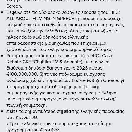
Screen.
Ξεφυλλίστε τις δύο ολοκαίνουργιες εκδόσεις του HFC:
ALL ABOUT FILMING IN GREECE (η έκδοση παρουσιάζει
υψηλού επιπέδου διεθνείς οπτικοακουστικές παραγωγές
που επέλεξαν την Ελλάδα ως τόπο γυρισμάτων) και το
mAgenda (ο μωβ οδηγός της ελληνικής
οπτικοακουστικής βιομηχανίας που επιχειρεί μια
χαρτογράφηση του ελληνικού δημιουργικού τομέα).
Ρωτήστε μας οτιδήποτε σχετικά με:
α) το 40% Cash
Rebate GREECE (Film-TV & Animate), με συνολική
διαθέσιμη δημόσια δαπάνη για το 2026 ύψους
€100.000.000,
β) το νέο πρόγραμμα ενίσχυσης
ανεύρεσης χώρων γυρισμάτων Locate (with)in Greece,
γ)
το πρόγραμμα χρηματοδότησης μειοψηφικής
συμπαραγωγής για κινηματογραφικά έργα με Έλληνα
μειοψηφικό συμπαραγωγό και εγχώρια καλλιτεχνική/
τεχνική συμμετοχή.
Δείτε τα σημαντικότερα σημεία της ελληνικής παρουσίας
στις Κάννες 79:
• Τρεις ελληνικές ταινίες συμμετέχουν στο επίσημο
πρόγραμμα του Φεστιβάλ: