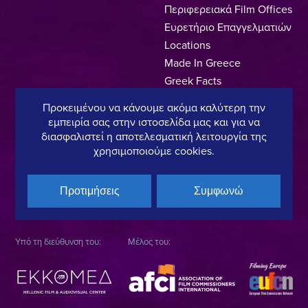
Περιφερειακά Film Offices
Ευρετήριο Επαγγελματιών
Locations
Made In Greece
Greek Facts
Επικοινωνία
Προκειμένου να κάνουμε ακόμα καλύτερη την
εμπειρία σας στην ιστοσελίδα μας και για να
διασφαλιστεί η αποτελεσματική λειτουργία της
χρησιμοποιούμε cookies.
Πολιτική Απορρήτου
Όροι Χρήσης
Πολιτική Cookies
Copyright © 2025, Hellenic Film & Audiovisual Center
Προτιμήσεις
Συμφωνώ
Υπό τη διεύθυνση του:
Μέλος του: