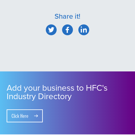
Share it!
Add your business to HFC's
Industry Directory
Click Here