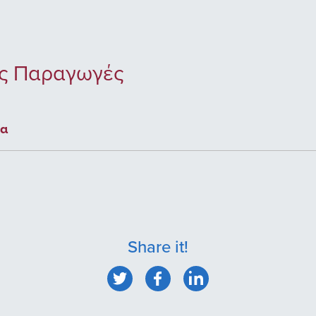
ίς Παραγωγές
τα
Share it!