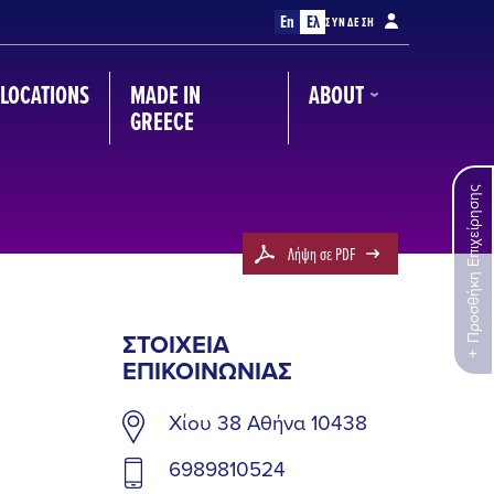
En
Ελ
ΣΎΝΔΕΣΗ
LOCATIONS
MADE IN
ABOUT
GREECE
Προσθήκη Επιχείρησης
Λήψη σε PDF
ΣΤΟΙΧΕΊΑ
ΕΠΙΚΟΙΝΩΝΊΑΣ
Χίου 38 Αθήνα 10438
6989810524