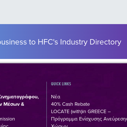
usiness to HFC's Industry Directory
QUICK LINKS
Κινηματογράφου,
Νέα
ν Μέσων &
40% Cash Rebate
LOCATE (with)in GREECE –
mission
Πρόγραμμα Ενίσχυσης Ανεύρεση
ίας,
Χώρων