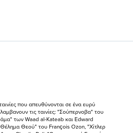
 ταινίες που απευθύνονται σε ένα ευρύ
λαμβανουν τις ταινίες: "Σούπερνοβα" του
Σάμα" των Waad al-Kateab και Edward
 "Θέλημα Θεού" του François Ozon, "Χίτλερ