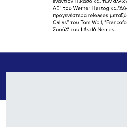
εναντίον Πικάσο και των άλλων
ΑΕ" του Werner Herzog και"Δύ
προγενέστερα releases μεταξύ 
Callas” του Tom Wolf, "Francof
Σαούλ" του László Nemes.