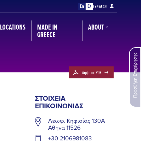
En
Ελ
ΣΎΝΔΕΣΗ
LOCATIONS
MADE IN
ABOUT
GREECE
Προσθήκη Επιχείρησης
Λήψη σε PDF
ΣΤΟΙΧΕΊΑ
ΕΠΙΚΟΙΝΩΝΊΑΣ
Λεωφ. Κηφισίας 130Α
Αθηνα 11526
+30 2106981083