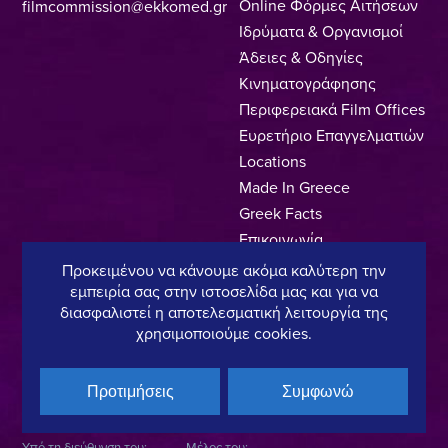
Online Φόρμες Αιτήσεων
filmcommission@ekkomed.gr
Ιδρύματα & Οργανισμοί
Άδειες & Οδηγίες
Κινηματογράφησης
Περιφερειακά Film Offices
Ευρετήριο Επαγγελματιών
Locations
Made In Greece
Greek Facts
Επικοινωνία
Προκειμένου να κάνουμε ακόμα καλύτερη την
εμπειρία σας στην ιστοσελίδα μας και για να
διασφαλιστεί η αποτελεσματική λειτουργία της
Πολιτική Απορρήτου
Όροι Χρήσης
Πολιτική Cookies
χρησιμοποιούμε cookies.
Copyright © 2025, Hellenic Film & Audiovisual Center
Προτιμήσεις
Συμφωνώ
Υπό τη διεύθυνση του:
Μέλος του: