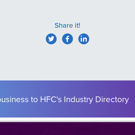
Share it!
usiness to HFC's Industry Directory