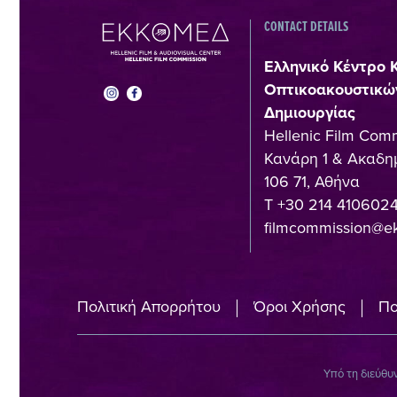
CONTACT DETAILS
Ελληνικό Κέντρο 
Οπτικοακουστικώ
Δημιουργίας
Hellenic Film Com
Κανάρη 1 & Ακαδημ
106 71, Αθήνα
T +30 214 410602
filmcommission@e
Πολιτική Απορρήτου
Όροι Χρήσης
Πο
Υπό τη διεύθυ