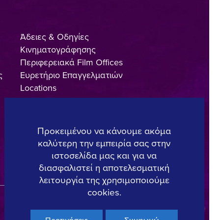
Άδειες & Οδηγίες
Κινηματογράφησης
Περιφερειακά Film Offices
ς
Ευρετήριο Επαγγελματιών
Locations
Made In Greece
Greek Facts
Επικοινωνία
Προκειμένου να κάνουμε ακόμα
καλύτερη την εμπειρία σας στην
ιστοσελίδα μας και για να
διασφαλιστεί η αποτελεσματική
Copyright © 2025, Hellenic Film & Audiovisual Center
λειτουργία της χρησιμοποιούμε
cookies.