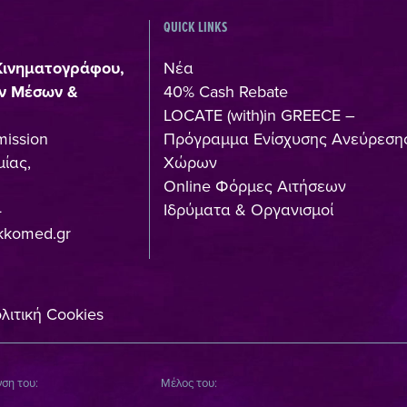
QUICK LINKS
Κινηματογράφου,
Νέα
ν Μέσων &
40% Cash Rebate
LOCATE (with)in GREECE –
mission
Πρόγραμμα Ενίσχυσης Ανεύρεση
ίας,
Χώρων
Online Φόρμες Αιτήσεων
4
Ιδρύματα & Οργανισμοί
kkomed.gr
λιτική Cookies
νση του:
Μέλος του: