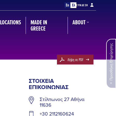
En
Ελ
ΣΎΝΔΕΣΗ
LOCATIONS
MADE IN
ABOUT
GREECE
Προσθήκη Επιχείρησης
Λήψη σε PDF
ΣΤΟΙΧΕΊΑ
ΕΠΙΚΟΙΝΩΝΊΑΣ
Στίλπωνος 27 Αθήνα
11636
+30 2112160624