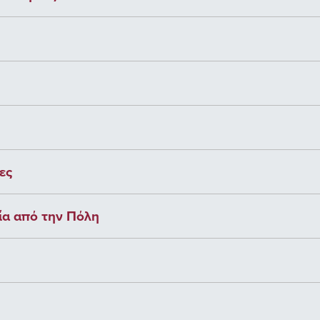
ες
ία από την Πόλη