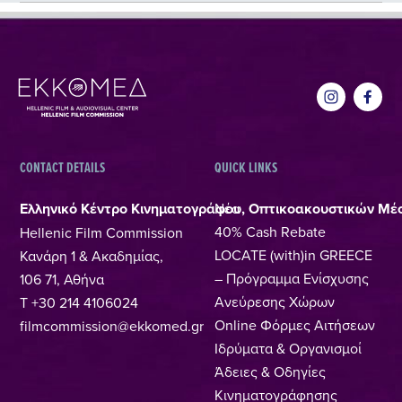
CONTACT DETAILS
QUICK LINKS
Ελληνικό Κέντρο Κινηματογράφου, Οπτικοακουστικών Μέ
Νέα
40% Cash Rebate
Hellenic Film Commission
LOCATE (with)in GREECE
Κανάρη 1 & Ακαδημίας,
– Πρόγραμμα Ενίσχυσης
106 71, Αθήνα
Ανεύρεσης Χώρων
T +30 214 4106024
Online Φόρμες Αιτήσεων
filmcommission@ekkomed.gr
Ιδρύματα & Οργανισμοί
Άδειες & Οδηγίες
Κινηματογράφησης