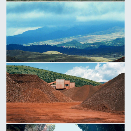
Λευκά Όρη
Ήπειρος Βουνά
Κόκκινα Χώματα Ιτέας