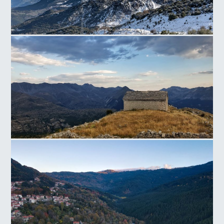
Παναχαϊκό Όρος
Βουνό Καλαρρύτων