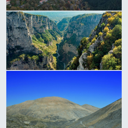
Μέτσοβο
Φαράγγι του Βίκου