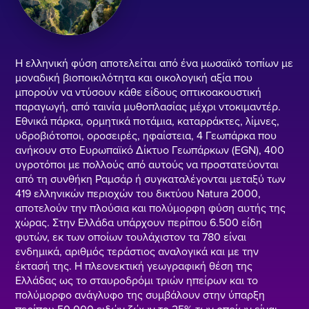
Η ελληνική φύση αποτελείται από ένα μωσαϊκό τοπίων με
μοναδική βιοποικιλότητα και οικολογική αξία που
μπορούν να ντύσουν κάθε είδους οπτικοακουστική
παραγωγή, από ταινία μυθοπλασίας μέχρι ντοκιμαντέρ.
Εθνικά πάρκα, ορμητικά ποτάμια, καταρράκτες, λίμνες,
υδροβιότοποι, οροσειρές, ηφαίστεια, 4 Γεωπάρκα που
ανήκουν στο Ευρωπαϊκό Δίκτυο Γεωπάρκων (EGN), 400
υγροτόποι με πολλούς από αυτούς να προστατεύονται
από τη συνθήκη Ραμσάρ ή συγκαταλέγονται μεταξύ των
419 ελληνικών περιοχών του δικτύου Natura 2000,
αποτελούν την πλούσια και πολύμορφη φύση αυτής της
χώρας. Στην Ελλάδα υπάρχουν περίπου 6.500 είδη
φυτών, εκ των οποίων τουλάχιστον τα 780 είναι
ενδημικά, αριθμός τεράστιος αναλογικά και με την
έκτασή της. Η πλεονεκτική γεωγραφική θέση της
Ελλάδας ως το σταυροδρόμι τριών ηπείρων και το
πολύμορφο ανάγλυφο της συμβάλουν στην ύπαρξη