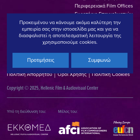
Περιφερειακά Film Offices
Ευρετήριο Επαγγελματιών
Locations
Προκειμένου να κάνουμε ακόμα καλύτερη την
εμπειρία σας στην ιστοσελίδα μας και για να
Made In Greece
διασφαλιστεί η αποτελεσματική λειτουργία της
Greek Facts
χρησιμοποιούμε cookies.
Επικοινωνία
Προτιμήσεις
Συμφωνώ
Πολιτική Απορρήτου
Όροι Χρήσης
Πολιτική Cookies
Copyright © 2025, Hellenic Film & Audiovisual Center
Υπό τη διεύθυνση του:
Μέλος του: