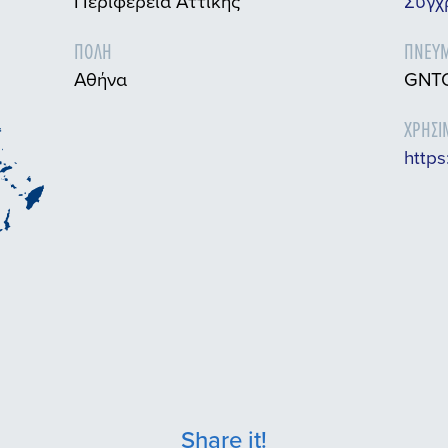
Περιφέρεια Αττικής
Σύγχ
ΠΌΛΗ
ΠΝΕΥΜ
Αθήνα
GNTO
ΧΡΉΣΙ
https
Share it!