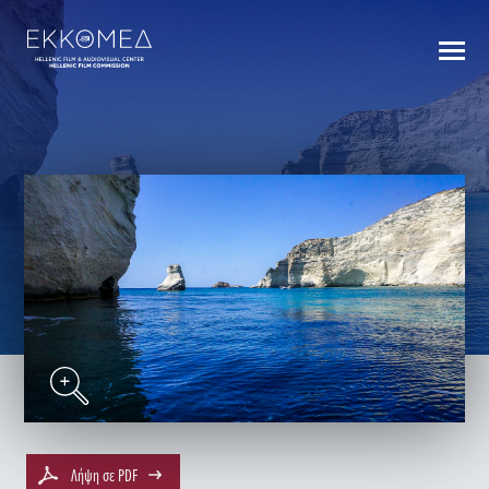
BACK TO INDEX
Λήψη σε PDF