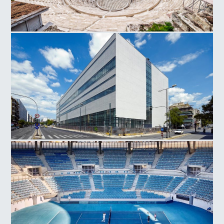
Ωδείο Ηρώδου του Αττικού
Εθνικό Μουσείο Σύγχρονης Τέχνης