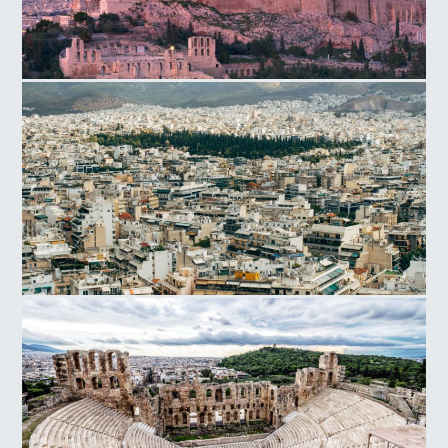
Λόφος της Ακροπόλεως
Αθήνα