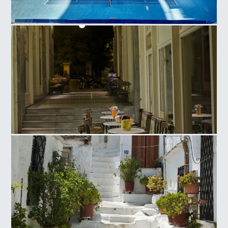
Ολυμπιακό Αθλητικό Κέντρο Αθηνών, Γήπεδο Τέννις
Πλατεία Αγ. Ειρήνης