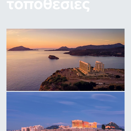
τοποθεσίες
Ναός Ποσειδώνα, Ακρωτήρι