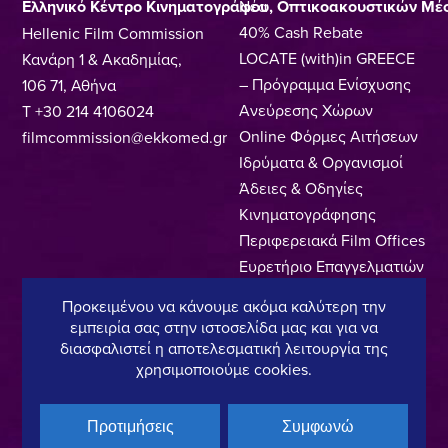
Ελληνικό Κέντρο Κινηματογράφου, Οπτικοακουστικών Μέ
Νέα
40% Cash Rebate
Hellenic Film Commission
LOCATE (with)in GREECE
Κανάρη 1 & Ακαδημίας,
– Πρόγραμμα Ενίσχυσης
106 71, Αθήνα
Ανεύρεσης Χώρων
T +30 214 4106024
Online Φόρμες Αιτήσεων
filmcommission@ekkomed.gr
Ιδρύματα & Οργανισμοί
Άδειες & Οδηγίες
Κινηματογράφησης
Περιφερειακά Film Offices
Ευρετήριο Επαγγελματιών
Locations
Προκειμένου να κάνουμε ακόμα καλύτερη την
Made In Greece
εμπειρία σας στην ιστοσελίδα μας και για να
Greek Facts
διασφαλιστεί η αποτελεσματική λειτουργία της
χρησιμοποιούμε cookies.
Επικοινωνία
Προτιμήσεις
Συμφωνώ