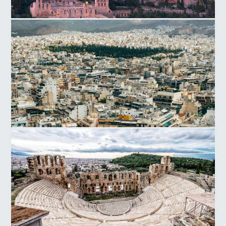
Λόφος της Ακροπόλεως
Αθήνα