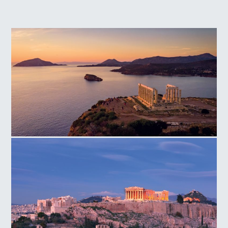
Ναός Ποσειδώνα, Ακρωτήρι