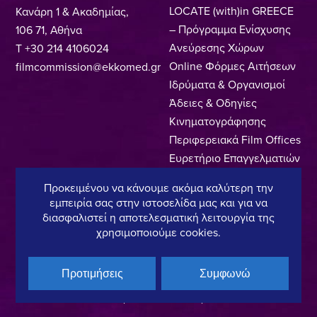
LOCATE (with)in GREECE
Κανάρη 1 & Ακαδημίας,
– Πρόγραμμα Ενίσχυσης
106 71, Αθήνα
Ανεύρεσης Χώρων
T +30 214 4106024
Online Φόρμες Αιτήσεων
filmcommission@ekkomed.gr
Ιδρύματα & Οργανισμοί
Άδειες & Οδηγίες
Κινηματογράφησης
Περιφερειακά Film Offices
Ευρετήριο Επαγγελματιών
Locations
Προκειμένου να κάνουμε ακόμα καλύτερη την
Made In Greece
εμπειρία σας στην ιστοσελίδα μας και για να
Greek Facts
διασφαλιστεί η αποτελεσματική λειτουργία της
Επικοινωνία
χρησιμοποιούμε cookies.
Προτιμήσεις
Συμφωνώ
Πολιτική Απορρήτου
Όροι Χρήσης
Πολιτική Cookies