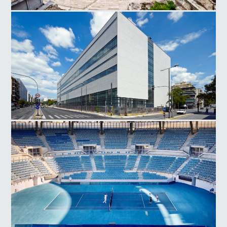
Ωδείο Ηρώδου του Αττικού
Εθνικό Μουσείο Σύγχρονης Τέχνης