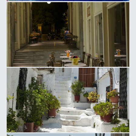
Ολυμπιακό Αθλητικό Κέντρο Αθηνών, Γήπεδο Τέννις
Πλατεία Αγ. Ειρήνης