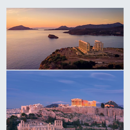
Ναός Ποσειδώνα, Ακρωτήρι