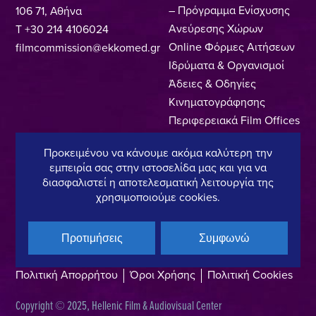
– Πρόγραμμα Ενίσχυσης
106 71, Αθήνα
Ανεύρεσης Χώρων
T +30 214 4106024
Online Φόρμες Αιτήσεων
filmcommission@ekkomed.gr
Ιδρύματα & Οργανισμοί
Άδειες & Οδηγίες
Κινηματογράφησης
Περιφερειακά Film Offices
Ευρετήριο Επαγγελματιών
Προκειμένου να κάνουμε ακόμα καλύτερη την
Locations
εμπειρία σας στην ιστοσελίδα μας και για να
Made In Greece
διασφαλιστεί η αποτελεσματική λειτουργία της
Greek Facts
χρησιμοποιούμε cookies.
Επικοινωνία
Προτιμήσεις
Συμφωνώ
Πολιτική Απορρήτου
Όροι Χρήσης
Πολιτική Cookies
Copyright © 2025, Hellenic Film & Audiovisual Center