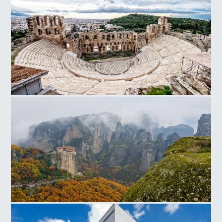
Ωδείο Ηρώδου του Αττικού
Μετέωρα