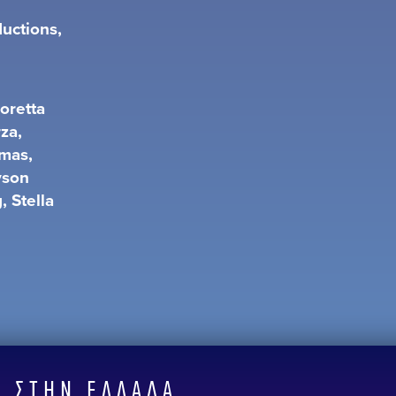
uctions,
oretta
za,
omas,
yson
 Stella
 ΣΤΗΝ ΕΛΛΆΔΑ