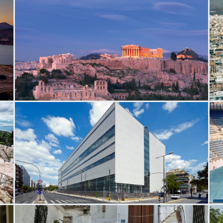
Λόφος της Ακροπόλεως
Α
Εθνικό Μουσείο Σύγχρονης Τέχνης
Ο