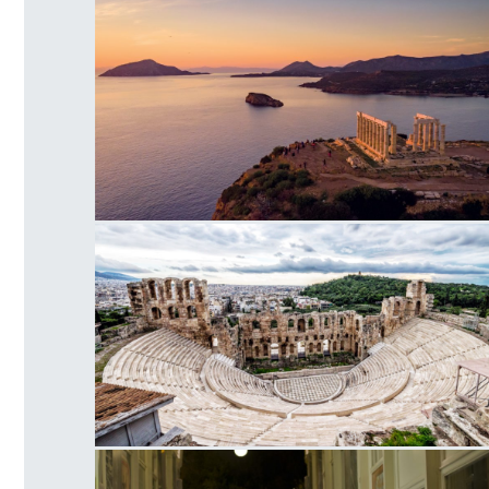
Ναός Ποσειδώνα, Ακρωτήρι
Ωδείο Ηρώδου του Αττικού