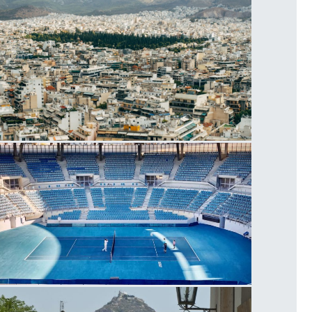
θήνα
λυμπιακό Αθλητικό Κέντρο Αθηνών,