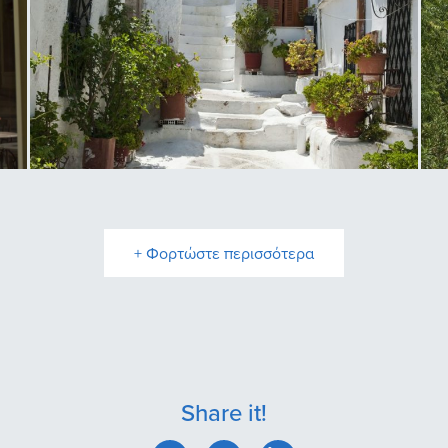
Γ
Αναφιώτικα
Π
+ Φορτώστε περισσότερα
Share it!