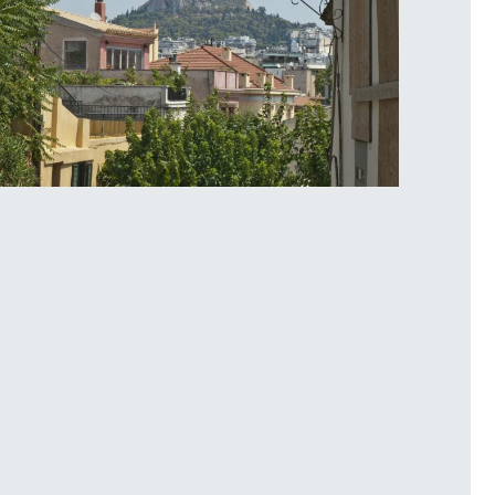
ήπεδο Τέννις
λάκα