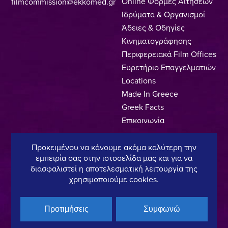
Online Φόρμες Αιτήσεων
filmcommission@ekkomed.gr
Ιδρύματα & Οργανισμοί
Άδειες & Οδηγίες
Κινηματογράφησης
Περιφερειακά Film Offices
Ευρετήριο Επαγγελματιών
Locations
Made In Greece
Greek Facts
Επικοινωνία
Προκειμένου να κάνουμε ακόμα καλύτερη την
εμπειρία σας στην ιστοσελίδα μας και για να
Πολιτική Απορρήτου
Όροι Χρήσης
Πολιτική Cookies
διασφαλιστεί η αποτελεσματική λειτουργία της
χρησιμοποιούμε cookies.
Copyright © 2025, Hellenic Film & Audiovisual Center
Προτιμήσεις
Συμφωνώ
Υπό τη διεύθυνση του:
Μέλος του: