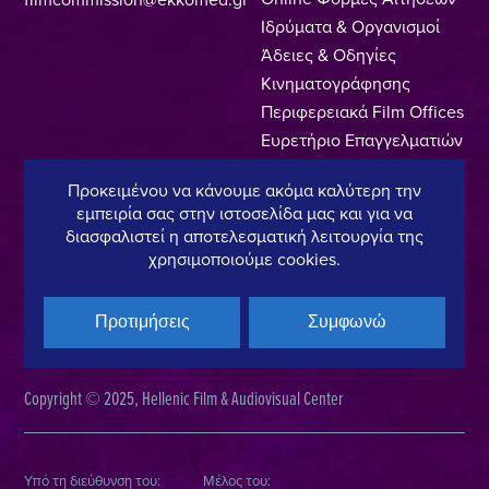
Ιδρύματα & Οργανισμοί
Άδειες & Οδηγίες
Κινηματογράφησης
Περιφερειακά Film Offices
Ευρετήριο Επαγγελματιών
Locations
Προκειμένου να κάνουμε ακόμα καλύτερη την
Made In Greece
εμπειρία σας στην ιστοσελίδα μας και για να
Greek Facts
διασφαλιστεί η αποτελεσματική λειτουργία της
Επικοινωνία
χρησιμοποιούμε cookies.
Προτιμήσεις
Συμφωνώ
Πολιτική Απορρήτου
Όροι Χρήσης
Πολιτική Cookies
Copyright © 2025, Hellenic Film & Audiovisual Center
Υπό τη διεύθυνση του:
Μέλος του: