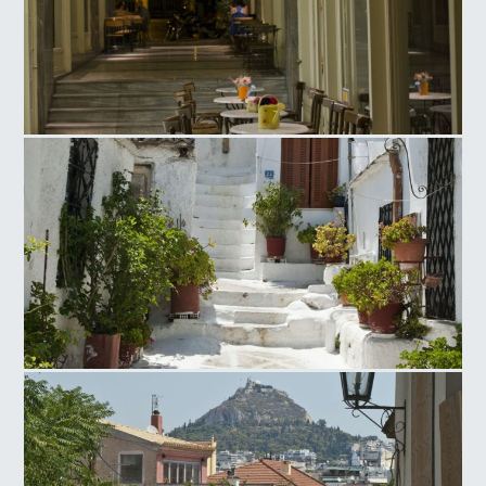
Πλατεία Αγ. Ειρήνης
Αναφιώτικα