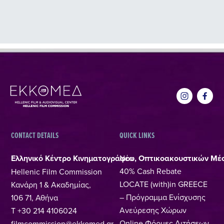
CONTACT DETAILS
QUICK LINKS
Ελληνικό Κέντρο Κινηματογράφου, Οπτικοακουστικών Μέ
Νέα
40% Cash Rebate
Hellenic Film Commission
LOCATE (with)in GREECE
Κανάρη 1 & Ακαδημίας,
– Πρόγραμμα Ενίσχυσης
106 71, Αθήνα
Ανεύρεσης Χώρων
T +30 214 4106024
Online Φόρμες Αιτήσεων
filmcommission@ekkomed.gr