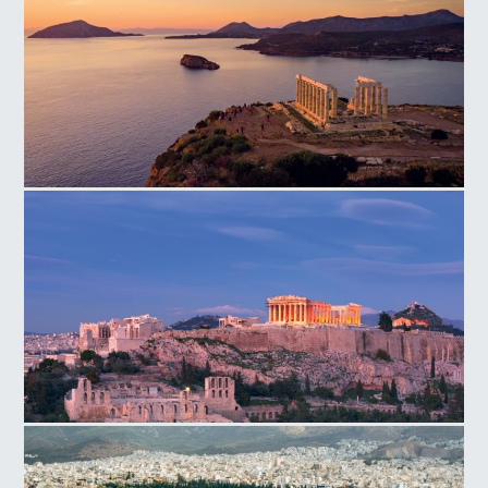
Ναός Ποσειδώνα, Ακρωτήρι
Λόφος της Ακροπόλεως