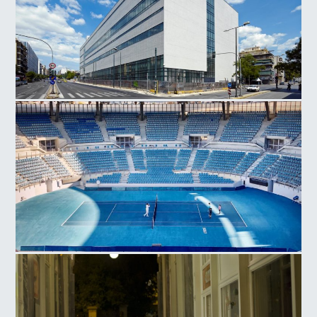
Εθνικό Μουσείο Σύγχρονης Τέχνης
Ολυμπιακό Αθλητικό Κέντρο Αθηνών, Γήπεδο Τέννις