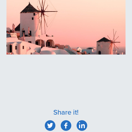
Οία, Σαντορίνη
Share it!