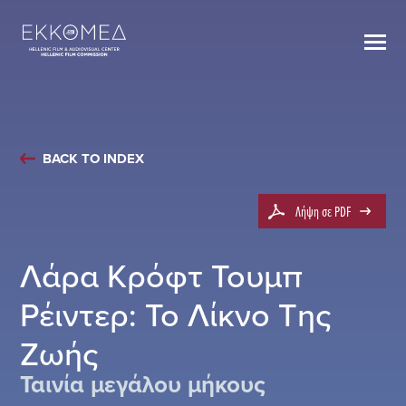
BACK TO INDEX
Λήψη σε PDF
Λάρα Κρόφτ Τουμπ
Ρέιντερ: Το Λίκνο Της
Ζωής
Ταινία μεγάλου μήκους