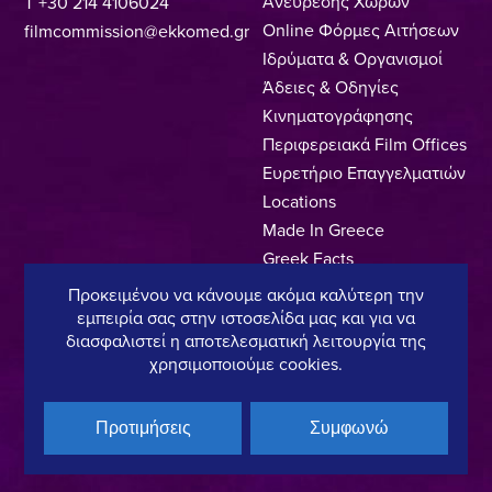
Ανεύρεσης Χώρων
T +30 214 4106024
Online Φόρμες Αιτήσεων
filmcommission@ekkomed.gr
Ιδρύματα & Οργανισμοί
Άδειες & Οδηγίες
Κινηματογράφησης
Περιφερειακά Film Offices
Ευρετήριο Επαγγελματιών
Locations
Made In Greece
Greek Facts
Επικοινωνία
Προκειμένου να κάνουμε ακόμα καλύτερη την
εμπειρία σας στην ιστοσελίδα μας και για να
διασφαλιστεί η αποτελεσματική λειτουργία της
χρησιμοποιούμε cookies.
Πολιτική Απορρήτου
Όροι Χρήσης
Πολιτική Cookies
Copyright © 2025, Hellenic Film & Audiovisual Center
Προτιμήσεις
Συμφωνώ