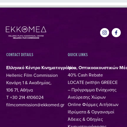
CONTACT DETAILS
QUICK LINKS
Ελληνικό Κέντρο Κινηματογράφου, Οπτικοακουστικών Μέ
Νέα
40% Cash Rebate
Hellenic Film Commission
LOCATE (with)in GREECE
Κανάρη 1 & Ακαδημίας,
– Πρόγραμμα Ενίσχυσης
106 71, Αθήνα
Ανεύρεσης Χώρων
T +30 214 4106024
Online Φόρμες Αιτήσεων
filmcommission@ekkomed.gr
Ιδρύματα & Οργανισμοί
Άδειες & Οδηγίες
Κινηματογράφησης