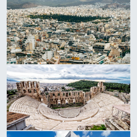
Λόφος της Ακροπόλεως
Αθήνα
Ωδείο Ηρώδου του Αττικού