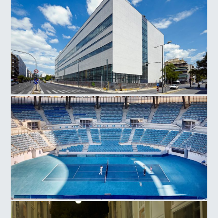
Εθνικό Μουσείο Σύγχρονης Τέχνης
Ολυμπιακό Αθλητικό Κέντρο Αθηνών, Γήπεδο Τέννις