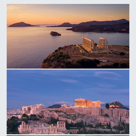
Ναός Ποσειδώνα, Ακρωτήρι