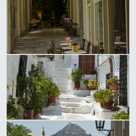
Πλατεία Αγ. Ειρήνης
Αναφιώτικα