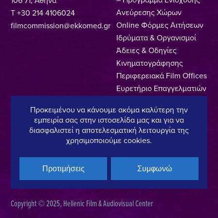
106 71, Αθήνα
Ανεύρεσης Χώρων
T +30 214 4106024
Online Φόρμες Αιτήσεων
filmcommission@ekkomed.gr
Ιδρύματα & Οργανισμοί
Άδειες & Οδηγίες
Κινηματογράφησης
Περιφερειακά Film Offices
Ευρετήριο Επαγγελματιών
Locations
Προκειμένου να κάνουμε ακόμα καλύτερη την
Made In Greece
εμπειρία σας στην ιστοσελίδα μας και για να
Greek Facts
διασφαλιστεί η αποτελεσματική λειτουργία της
Επικοινωνία
χρησιμοποιούμε cookies.
Προτιμήσεις
Συμφωνώ
Πολιτική Απορρήτου
Όροι Χρήσης
Πολιτική Cookies
Copyright © 2025, Hellenic Film & Audiovisual Center