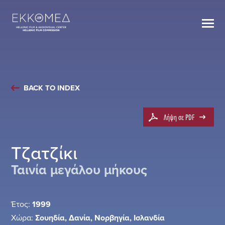
BACK TO INDEX
Λήψη σε PDF
Τζατζίκι
Ταινία μεγάλου μήκους
Έτος:
1999
Χώρα:
Σουηδία, Δανία, Νορβηγία, Ισλανδία