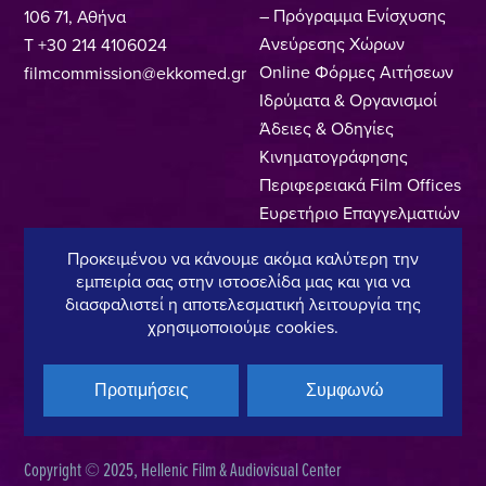
– Πρόγραμμα Ενίσχυσης
106 71, Αθήνα
Ανεύρεσης Χώρων
T +30 214 4106024
Online Φόρμες Αιτήσεων
filmcommission@ekkomed.gr
Ιδρύματα & Οργανισμοί
Άδειες & Οδηγίες
Κινηματογράφησης
Περιφερειακά Film Offices
Ευρετήριο Επαγγελματιών
Locations
Προκειμένου να κάνουμε ακόμα καλύτερη την
Made In Greece
εμπειρία σας στην ιστοσελίδα μας και για να
Greek Facts
διασφαλιστεί η αποτελεσματική λειτουργία της
Επικοινωνία
χρησιμοποιούμε cookies.
Προτιμήσεις
Συμφωνώ
Πολιτική Απορρήτου
Όροι Χρήσης
Πολιτική Cookies
Copyright © 2025, Hellenic Film & Audiovisual Center