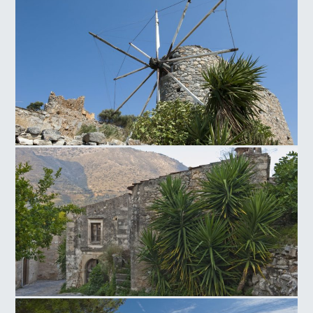
Πεδιάδα Σύλαμου
Μύλος Νεάπολης
Παραδοσιακός Βενετικός Οικισμός της Μουρτζανάς