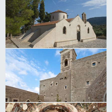
Παναγιά Κρίτσα
Μονή Τοπλού