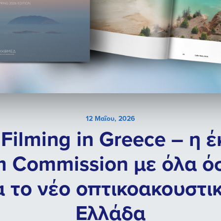
12 Μαΐου, 2026
 Filming in Greece – η 
lm Commission με όλα ό
α το νέο οπτικοακουστι
Ελλάδα