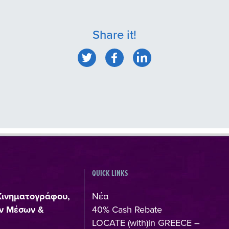
Share it!
QUICK LINKS
Κινηματογράφου,
Νέα
ν Μέσων &
40% Cash Rebate
LOCATE (with)in GREECE –