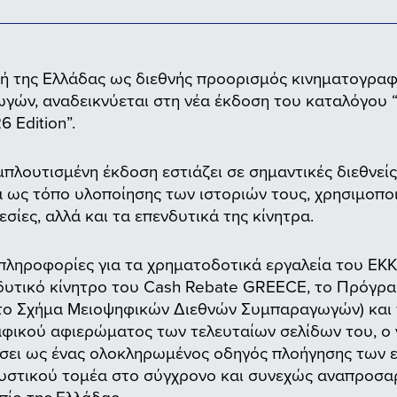
ή της Ελλάδας ως διεθνής προορισμός κινηματογραφ
ών, αναδεικνύεται στη νέα έκδοση του καταλόγου “Al
 Edition”.
μπλουτισμένη έκδοση εστιάζει σε σημαντικές διεθνε
α ως τόπο υλοποίησης των ιστοριών τους, χρησιμοπο
σίες, αλλά και τα επενδυτικά της κίνητρα.
πληροφορίες για τα χρηματοδοτικά εργαλεία του Ε
δυτικό κίνητρο του Cash Rebate GREECE, το Πρόγρ
ο Σχήμα Μειοψηφικών Διεθνών Συμπαραγωγών) και 
φικού αφιερώματος των τελευταίων σελίδων του, ο 
ήσει ως ένας ολοκληρωμένος οδηγός πλοήγησης των 
υστικού τομέα στο σύγχρονο και συνεχώς αναπροσ
πίο της Ελλάδας.