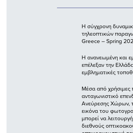
Η σύγχρονη δυναμικ
τηλεοπτικών παραγωγ
Greece – Spring 2026
H ανανεωμένη και ε
επέλεξαν την Ελλάδ
εμβληματικές τοποθε
Μέσα από χρήσιμες 
ανταγωνιστικό επεν
Ανεύρεσης Χώρων, τ
εικόνα του φωτογρα
μπορεί να λειτουργ
διεθνούς οπτικοακο
οπτικοακουστικό το