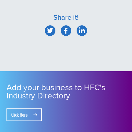
Share it!
Add your business to HFC's
Industry Directory
Click Here