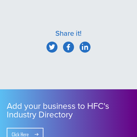
Share it!
Add your business to HFC's
Industry Directory
Click Here