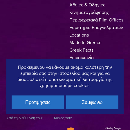
Άδειες & Οδηγίες
Κινηματογράφησης
Περιφερειακά Film Offices
Ευρετήριο Επαγγελματιών
Locations
Made In Greece
Greek Facts
Επικοινωνία
Προκειμένου να κάνουμε ακόμα καλύτερη την
εμπειρία σας στην ιστοσελίδα μας και για να
διασφαλιστεί η αποτελεσματική λειτουργία της
Πολιτική Απορρήτου
Όροι Χρήσης
Πολιτική Cookies
χρησιμοποιούμε cookies.
Copyright © 2025, Hellenic Film & Audiovisual Center
Προτιμήσεις
Συμφωνώ
Υπό τη διεύθυνση του:
Μέλος του: