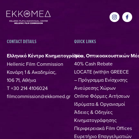
CONTACT DETAILS
QUICK LINKS
Ελληνικό Κέντρο Κινηματογράφου, Οπτικοακουστικών Μέ
Νέα
40% Cash Rebate
Hellenic Film Commission
LOCATE (with)in GREECE
Κανάρη 1 & Ακαδημίας,
– Πρόγραμμα Ενίσχυσης
106 71, Αθήνα
Ανεύρεσης Χώρων
T +30 214 4106024
Online Φόρμες Αιτήσεων
filmcommission@ekkomed.gr
Ιδρύματα & Οργανισμοί
Άδειες & Οδηγίες
Κινηματογράφησης
Περιφερειακά Film Offices
Ευρετήριο Επαγγελματιών