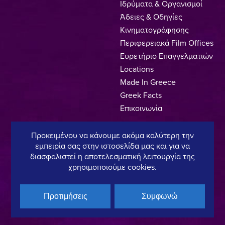
Ιδρύματα & Οργανισμοί
Άδειες & Οδηγίες
Κινηματογράφησης
Περιφερειακά Film Offices
Ευρετήριο Επαγγελματιών
Locations
Made In Greece
Greek Facts
Επικοινωνία
Προκειμένου να κάνουμε ακόμα καλύτερη την
εμπειρία σας στην ιστοσελίδα μας και για να
Πολιτική Απορρήτου
Όροι Χρήσης
Πολιτική Cookies
διασφαλιστεί η αποτελεσματική λειτουργία της
χρησιμοποιούμε cookies.
Copyright © 2025, Hellenic Film & Audiovisual Center
Προτιμήσεις
Συμφωνώ
Υπό τη διεύθυνση του:
Μέλος του: