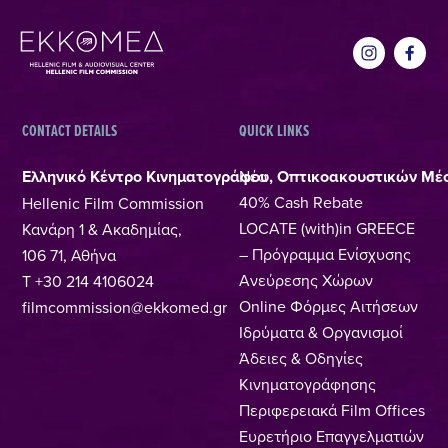
CONTACT DETAILS
QUICK LINKS
Ελληνικό Κέντρο Κινηματογράφου, Οπτικοακουστικών Μέ
Νέα
40% Cash Rebate
Hellenic Film Commission
LOCATE (with)in GREECE
Κανάρη 1 & Ακαδημίας,
– Πρόγραμμα Ενίσχυσης
106 71, Αθήνα
Ανεύρεσης Χώρων
T +30 214 4106024
Online Φόρμες Αιτήσεων
filmcommission@ekkomed.gr
Ιδρύματα & Οργανισμοί
Άδειες & Οδηγίες
Κινηματογράφησης
Περιφερειακά Film Offices
Ευρετήριο Επαγγελματιών