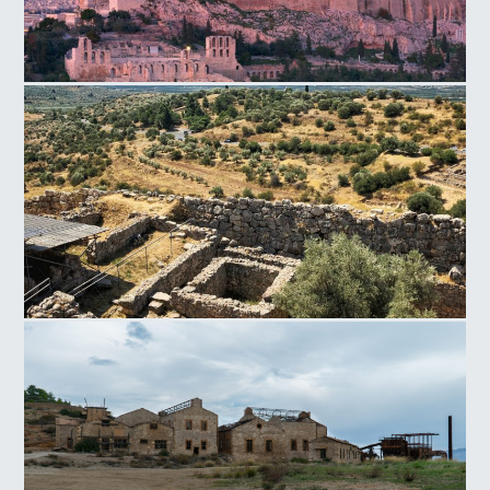
Λόφος της Ακροπόλεως
Μυκήνες