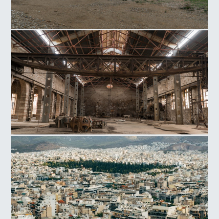
Συγκρότημα Αρσενικού Λαυρίου
Ηλεκτρικός Σταθμός Λαυρίου