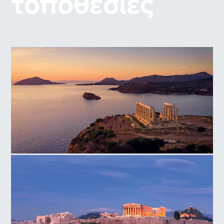
τοποθεσίες
Ναός Ποσειδώνα, Ακρωτήρι