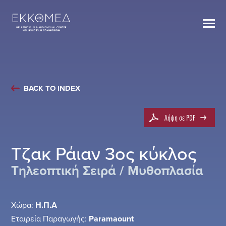
BACK TO INDEX
Λήψη σε PDF
Τζακ Ράιαν 3ος κύκλος
Τηλεοπτική Σειρά / Μυθοπλασία
Χώρα:
Η.Π.Α
Εταιρεία Παραγωγής:
Paramaount