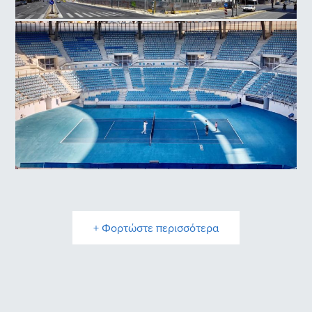
Εθνικό Μουσείο Σύγχρονης Τέχνης
Ολυμπιακό Αθλητικό Κέντρο Αθηνών, Γήπεδο Τέννις
+ Φορτώστε περισσότερα