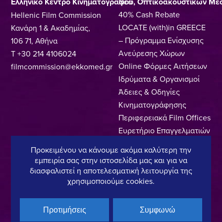
Ελληνικό Κέντρο Κινηματογράφου, Οπτικοακουστικών Μέ
Νέα
40% Cash Rebate
Hellenic Film Commission
LOCATE (with)in GREECE
Κανάρη 1 & Ακαδημίας,
– Πρόγραμμα Ενίσχυσης
106 71, Αθήνα
Ανεύρεσης Χώρων
T +30 214 4106024
Online Φόρμες Αιτήσεων
filmcommission@ekkomed.gr
Ιδρύματα & Οργανισμοί
Άδειες & Οδηγίες
Κινηματογράφησης
Περιφερειακά Film Offices
Ευρετήριο Επαγγελματιών
Locations
Προκειμένου να κάνουμε ακόμα καλύτερη την
Made In Greece
εμπειρία σας στην ιστοσελίδα μας και για να
Greek Facts
διασφαλιστεί η αποτελεσματική λειτουργία της
χρησιμοποιούμε cookies.
Επικοινωνία
Προτιμήσεις
Συμφωνώ