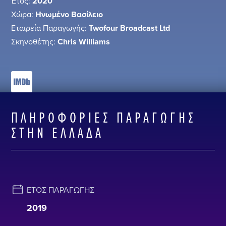
Έτος:
2020
Χώρα:
Ηνωμένο Βασίλειο
Εταιρεία Παραγωγής:
Twofour Broadcast Ltd
Σκηνοθέτης:
Chris Williams
ΠΛΗΡΟΦΟΡΊΕΣ ΠΑΡΑΓΩΓΉΣ
ΣΤΗΝ ΕΛΛΆΔΑ
ΈΤΟΣ ΠΑΡΑΓΩΓΉΣ
2019