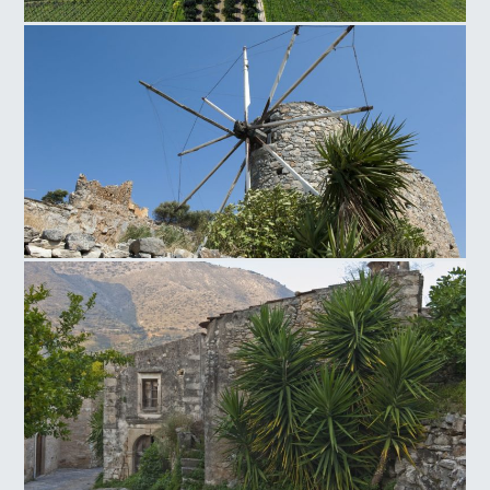
Πεδιάδα Σύλαμου
Μύλος Νεάπολης