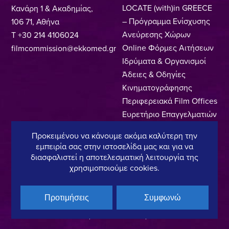
LOCATE (with)in GREECE
Κανάρη 1 & Ακαδημίας,
– Πρόγραμμα Ενίσχυσης
106 71, Αθήνα
Ανεύρεσης Χώρων
T +30 214 4106024
Online Φόρμες Αιτήσεων
filmcommission@ekkomed.gr
Ιδρύματα & Οργανισμοί
Άδειες & Οδηγίες
Κινηματογράφησης
Περιφερειακά Film Offices
Ευρετήριο Επαγγελματιών
Locations
Προκειμένου να κάνουμε ακόμα καλύτερη την
Made In Greece
εμπειρία σας στην ιστοσελίδα μας και για να
Greek Facts
διασφαλιστεί η αποτελεσματική λειτουργία της
Επικοινωνία
χρησιμοποιούμε cookies.
Προτιμήσεις
Συμφωνώ
Πολιτική Απορρήτου
Όροι Χρήσης
Πολιτική Cookies